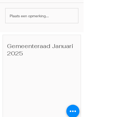
Gemeenteraad 28
Gemeenteraad
Plaats een opmerking...
november 2024
september 20
Gemeenteraad Januari
2025