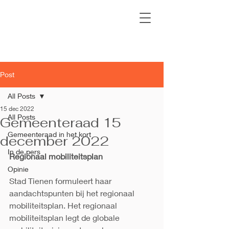
Post
All Posts
15 dec 2022
All Posts
Gemeenteraad 15
Gemeenteraad in het kort
december 2022
In de pers
Regionaal mobiliteitsplan
Opinie
Stad Tienen formuleert haar 
aandachtspunten bij het regionaal 
mobiliteitsplan. Het regionaal 
mobiliteitsplan legt de globale 