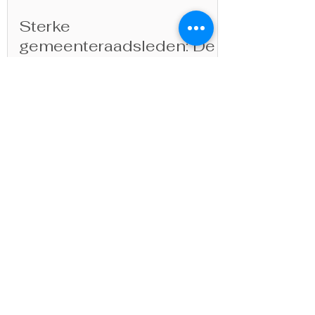
Sterke
gemeenteraadsleden: De
sleutel tot een sterk lokaal
bestuur
Gemeenteraad 28